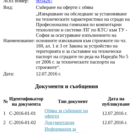
АОП номер:
9054267
Вид:
Събиране на оферти с обява
„Извършване на обследване за установяване
на техническите характеристики на сгради на
Професионална гимназия по компютърни
технологии и системи /ПГ по КТС/ към ТУ -
София за осигуряване изпълнението на
Наименование:
основните изисквания към строежите по чл.
169, ал. 1 и 3 от Закона за устройство на
територията и за съставяне на технически
паспорт на сградите по реда на Наредба No 5
от 2006 г. за техническите паспорти на
строежите“.
Дата:
12.07.2016 г.
Документи и съобщения
Идентификатор
Дата на
№
Тип документ
на документа
публикуване
Обява за събиране на
1
С-2016-01-01
12.07.2016 г.
оферти
2
С-2016-01-02
Документация
12.07.2016 г.
Информация за