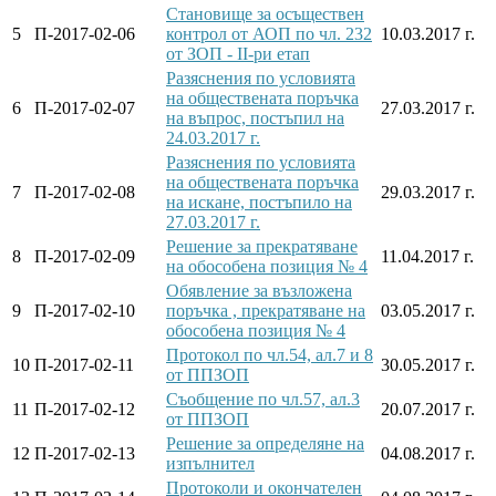
Становище за осъществен
5
П-2017-02-06
контрол от АОП по чл. 232
10.03.2017 г.
от ЗОП - II-ри етап
Разяснения по условията
на обществената поръчка
6
П-2017-02-07
27.03.2017 г.
на въпрос, постъпил на
24.03.2017 г.
Разяснения по условията
на обществената поръчка
7
П-2017-02-08
29.03.2017 г.
на искане, постъпило на
27.03.2017 г.
Решение за прекратяване
8
П-2017-02-09
11.04.2017 г.
на обособена позиция № 4
Обявление за възложена
9
П-2017-02-10
поръчка , прекратяване на
03.05.2017 г.
обособена позиция № 4
Протокол по чл.54, ал.7 и 8
10
П-2017-02-11
30.05.2017 г.
от ППЗОП
Съобщение по чл.57, ал.3
11
П-2017-02-12
20.07.2017 г.
от ППЗОП
Решение за определяне на
12
П-2017-02-13
04.08.2017 г.
изпълнител
Протоколи и окончателен