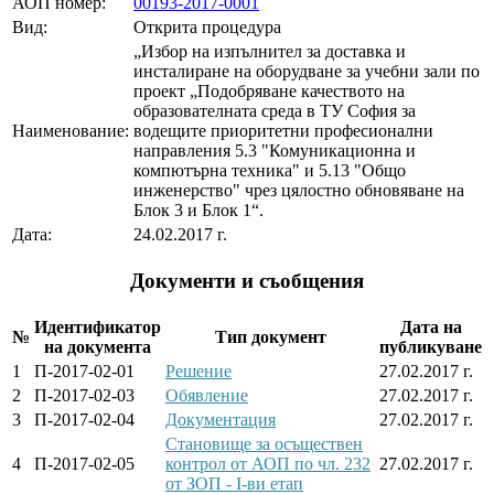
АОП номер:
00193-2017-0001
Вид:
Открита процедура
„Избор на изпълнител за доставка и
инсталиране на оборудване за учебни зали по
проект „Подобряване качеството на
образователната среда в ТУ София за
Наименование:
водещите приоритетни професионални
направления 5.3 "Комуникационна и
компютърна техника" и 5.13 "Общо
инженерство" чрез цялостно обновяване на
Блок 3 и Блок 1“.
Дата:
24.02.2017 г.
Документи и съобщения
Идентификатор
Дата на
№
Тип документ
на документа
публикуване
1
П-2017-02-01
Решение
27.02.2017 г.
2
П-2017-02-03
Обявление
27.02.2017 г.
3
П-2017-02-04
Документация
27.02.2017 г.
Становище за осъществен
4
П-2017-02-05
контрол от АОП по чл. 232
27.02.2017 г.
от ЗОП - I-ви етап