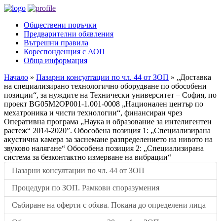
Обществени поръчки
Предварителни обявления
Вътрешни правила
Кореспонденция с АОП
Обща информация
Начало
»
Пазарни консултации по чл. 44 от ЗОП
»
„Доставка
на специализирано технологично оборудване по обособени
позиции“, за нуждите на Технически университет – София, по
проект BG05M2OP001-1.001-0008 „Национален център по
мехатроника и чисти технологии“, финансиран чрез
Оперативна програма „Наука и образование за интелигентен
растеж“ 2014-2020”. Обособена позиция 1: „Специализирана
акустична камера за заснемане разпределението на нивото на
звуково налягане“ Обособена позиция 2: „Специализирана
система за безконтактно измерване на вибрации“
Пазарни консултации по чл. 44 от ЗОП
Процедури по ЗОП. Рамкови споразумения
Събиране на оферти с обява. Покана до определени лица