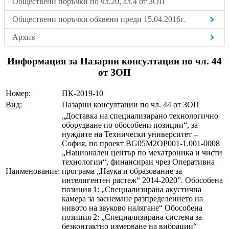
Обществени поръчки по чл.20, ал.4 от ЗОП
Обществени поръчки обявени преди 15.04.2016г.
Архив
Информация за Пазарни консултации по чл. 44
от ЗОП
Номер:
ПК-2019-10
Вид:
Пазарни консултации по чл. 44 от ЗОП
„Доставка на специализирано технологично
оборудване по обособени позиции“, за
нуждите на Технически университет –
София, по проект BG05M2OP001-1.001-0008
„Национален център по мехатроника и чисти
технологии“, финансиран чрез Оперативна
Наименование:
програма „Наука и образование за
интелигентен растеж“ 2014-2020”. Обособена
позиция 1: „Специализирана акустична
камера за заснемане разпределението на
нивото на звуково налягане“ Обособена
позиция 2: „Специализирана система за
безконтактно измерване на вибрации“