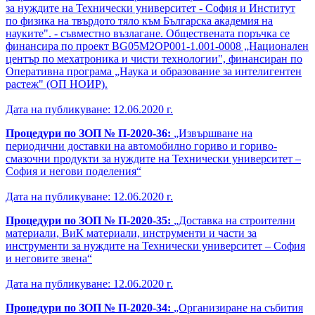
за нуждите на Технически университет - София и Институт
по физика на твърдото тяло към Българска академия на
науките". - съвместно възлагане. Обществената поръчка се
финансира по проект BG05M2OP001-1.001-0008 „Национален
център по мехатроника и чисти технологии", финансиран по
Оперативна програма „Наука и образование за интелигентен
растеж" (ОП НОИР).
Дата на публикуване: 12.06.2020 г.
Процедури по ЗОП № П-2020-36:
„Извършване на
периодични доставки на автомобилно гориво и гориво-
смазочни продукти за нуждите на Технически университет –
София и негови поделения“
Дата на публикуване: 12.06.2020 г.
Процедури по ЗОП № П-2020-35:
„Доставка на строителни
материали, ВиК материали, инструменти и части за
инструменти за нуждите на Технически университет – София
и неговите звена“
Дата на публикуване: 12.06.2020 г.
Процедури по ЗОП № П-2020-34:
„Организиране на събития