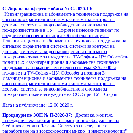
Събиране на оферти с обява № С-2020-13:
„Извънгаранционна и абонаментна техническа поддръжка на
сигнално-охранителни системи, системи за контрол на
достъпа, системи за видеонаблюдение и системи за
пожароизвестяване в ТУ – София и изнесените звена” по
следните обособени позиции: Обособена позиция 1:
Извънгаранционна и абонаментна техническа поддръжка на
сигнално-охранителни системи, системи за контрол на
достъпа, системи за видеонаблюдение и системи за
пожароизвестяване за нуждите на ТУ-София – ЦУ; Обособена
позиция 2: Извънгаранционна и абонаментна техническа
поддръжка на пожароизвестителна система SSS-1000 за
нуждите на ТУ-София - ЦУ; Обособена позиция 3:
Извънгаранционна и абонаментна техническа поддръжка на
сигнално-охранителни системи, системи за контрол на
достъпа, системи за видеонаблюдение и системи за
пожароизвестяване за нуждите на СОС при ТУ – София
Дата на публикуване: 12.06.2020 г.
Процедури по ЗОП № П-2020-37:
„Доставка, монтаж,
въвеждане в експлоатация и гаранционно обслужване на
Субпикосекундна Лазерна Система за изследване и
разработване на високоскоростни микро- и нанотехнологии"