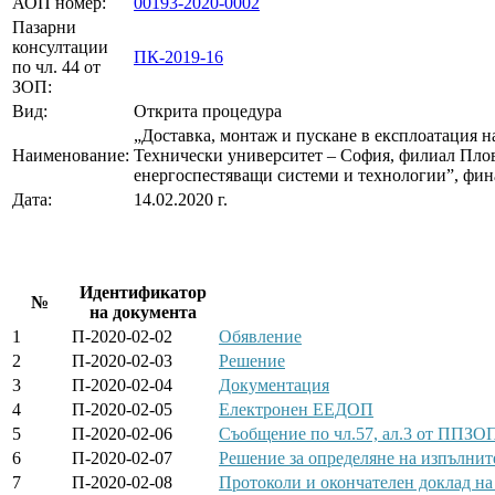
АОП номер:
00193-2020-0002
Пазарни
консултации
ПК-2019-16
по чл. 44 от
ЗОП:
Вид:
Открита процедура
„Доставка, монтаж и пускане в експлоатация н
Наименование:
Технически университет – София, филиал Пло
енергоспестяващи системи и технологии”, фин
Дата:
14.02.2020 г.
Идентификатор
№
на документа
1
П-2020-02-02
Обявление
2
П-2020-02-03
Решение
3
П-2020-02-04
Документация
4
П-2020-02-05
Електронен ЕЕДОП
5
П-2020-02-06
Съобщение по чл.57, ал.3 от ППЗО
6
П-2020-02-07
Решение за определяне на изпълнит
7
П-2020-02-08
Протоколи и окончателен доклад на