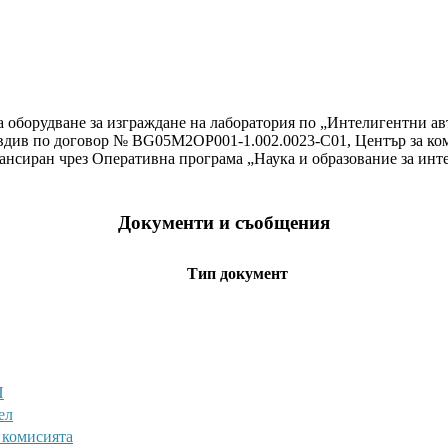
а оборудване за изграждане на лаборатория по „Интелигентни а
вдив по договор № BG05M2OP001-1.002.0023-C01, Център за ком
ансиран чрез Оперативна програма „Наука и образование за инте
Документи и съобщения
Тип документ
П
ел
 комисията