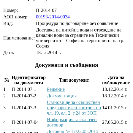
Номер:
П-2014-07
АОП номер:
00193-2014-0034
Вид:
Процедура по договаряне без обявление
Доставка на питейна вода и отвеждане на
канални води за сградите на Технически
Наименование:
университет – София на територията на гр.
София
Дата:
18.12.2014 г.
Документи и съобщения
Идентификатор
Дата на
№
Тип документ
на документа
публикуване
1
П-2014-07-1
Решение
18.12.2014 г.
2
П-2014-07-2
Документация
18.12.2014 г.
Становище за осъществен
3
П-2014-07-3
предварителен контрол по
14.01.2015 г.
чл. 19, ал. 2, т.24 от ЗОП
Информация за сключен
4
П-2014-07-04
27.05.2015 г.
договор
Договор № 17/22.05.2015