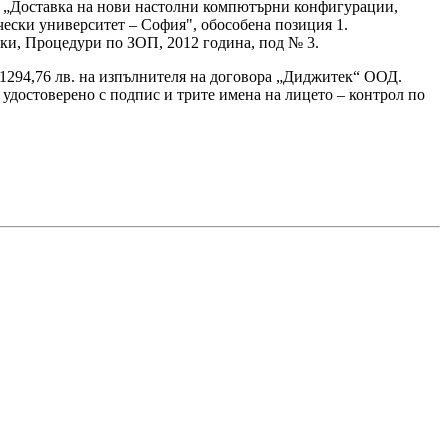
т: „Доставка на нови настолни компютърни конфигурации,
ски университет – София", обособена позиция 1.
ки, Процедури по ЗОП, 2012 година, под № 3.
а 11294,76 лв. на изпълнителя на договора „Диджитек“ ООД.
е удостоверено с подпис и трите имена на лицето – контрол по