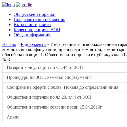
Обществени поръчки
Предварителни обявления
Вътрешни правила
Кореспонденция с АОП
Обща информация
Начало
»
Е-документи
»
Информация за освобождаване на гаран
компютърни конфигурации, преносими компютри, компютърна 
обособена позиция 1. Обществената поръчка е публикувана в Р
№ 3.
Пазарни консултации по чл. 44 от ЗОП
Процедури по ЗОП. Рамкови споразумения
Събиране на оферти с обява. Покана до определени лица
Обществени поръчки по чл.20, ал.4 от ЗОП
Обществени поръчки обявени преди 15.04.2016г.
Архив