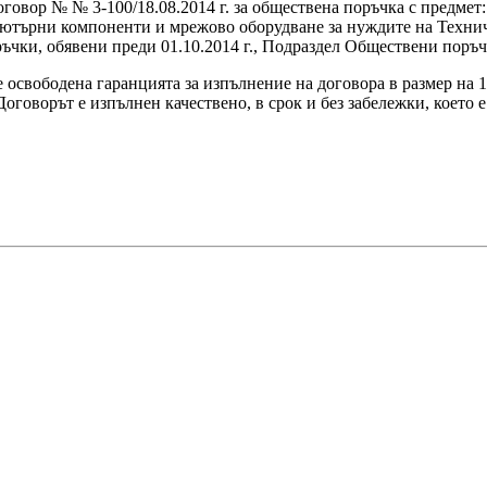
говор № № 3-100/18.08.2014 г. за обществена поръчка с предме
търни компоненти и мрежово оборудване за нуждите на Техниче
чки, обявени преди 01.10.2014 г., Подраздел Обществени поръч
а е освободена гаранцията за изпълнение на договора в размер н
оговорът е изпълнен качествено, в срок и без забележки, което 