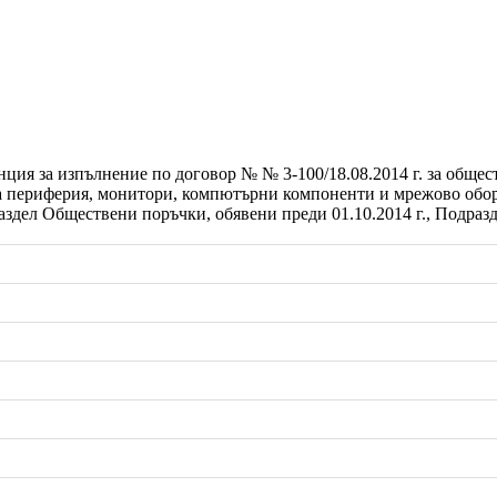
ция за изпълнение по договор № № 3-100/18.08.2014 г. за общес
периферия, монитори, компютърни компоненти и мрежово обору
аздел Обществени поръчки, обявени преди 01.10.2014 г., Подра