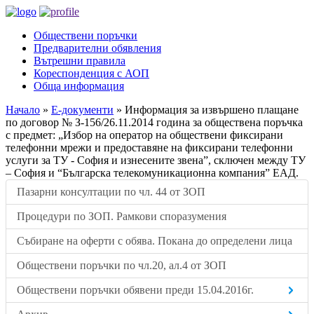
Обществени поръчки
Предварителни обявления
Вътрешни правила
Кореспонденция с АОП
Обща информация
Начало
»
Е-документи
»
Информация за извършено плащане
по договор № З-156/26.11.2014 година за обществена поръчка
с предмет: „Избор на оператор на обществени фиксирани
телефонни мрежи и предоставяне на фиксирани телефонни
услуги за ТУ - София и изнесените звена”, сключен между ТУ
– София и “Българска телекомуникационна компания” ЕАД.
Пазарни консултации по чл. 44 от ЗОП
Процедури по ЗОП. Рамкови споразумения
Събиране на оферти с обява. Покана до определени лица
Обществени поръчки по чл.20, ал.4 от ЗОП
Обществени поръчки обявени преди 15.04.2016г.