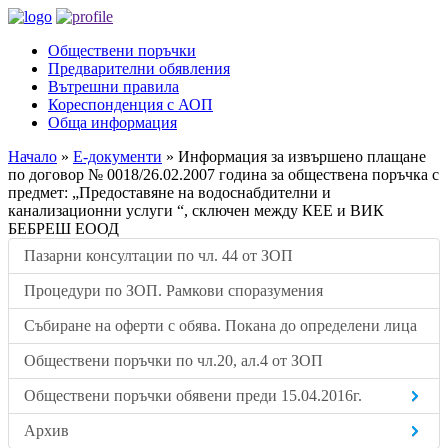
Обществени поръчки
Предварителни обявления
Вътрешни правила
Кореспонденция с АОП
Обща информация
Начало
»
Е-документи
»
Информация за извършено плащане
по договор № 0018/26.02.2007 година за обществена поръчка с
предмет: „Предоставяне на водоснабдителни и
канализационни услуги “, сключен между КЕЕ и ВИК
БЕБРЕШ ЕООД
Пазарни консултации по чл. 44 от ЗОП
Процедури по ЗОП. Рамкови споразумения
Събиране на оферти с обява. Покана до определени лица
Обществени поръчки по чл.20, ал.4 от ЗОП
Обществени поръчки обявени преди 15.04.2016г.
Архив