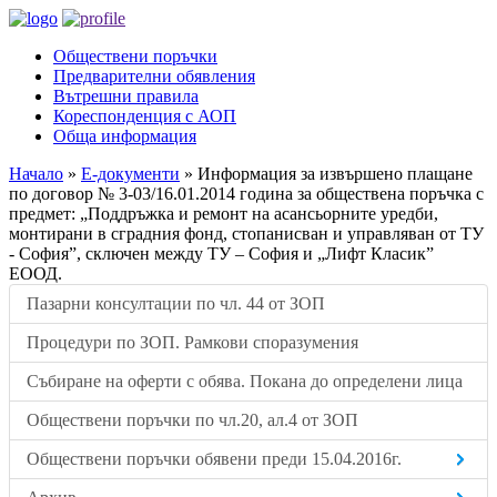
Обществени поръчки
Предварителни обявления
Вътрешни правила
Кореспонденция с АОП
Обща информация
Начало
»
Е-документи
»
Информация за извършено плащане
по договор № 3-03/16.01.2014 година за обществена поръчка с
предмет: „Поддръжка и ремонт на асансьорните уредби,
монтирани в сградния фонд, стопанисван и управляван от ТУ
- София”, сключен между ТУ – София и „Лифт Класик”
ЕООД.
Пазарни консултации по чл. 44 от ЗОП
Процедури по ЗОП. Рамкови споразумения
Събиране на оферти с обява. Покана до определени лица
Обществени поръчки по чл.20, ал.4 от ЗОП
Обществени поръчки обявени преди 15.04.2016г.