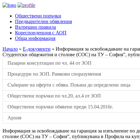
Обществени поръчки
Предварителни обявления
Вътрешни правила
Кореспонденция с АОП
Обща информация
Начало
»
Е-документи
»
Информация за освобождаване на гаран
Студентски общежития и столове (СОС) на ТУ – София”, публи
Пазарни консултации по чл. 44 от ЗОП
Процедури по ЗОП. Рамкови споразумения
Събиране на оферти с обява. Покана до определени лица
Обществени поръчки по чл.20, ал.4 от ЗОП
Обществени поръчки обявени преди 15.04.2016г.
Архив
Информация за освобождаване на гаранция за изпълнение по до
столове (СОС) на ТУ – София”, публикувана в Профила на купу