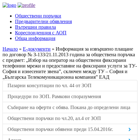
Обществени поръчки
Предварителни обявления
Вътрешни правила
Кореспонденция с АОП
Обща информация
Начало
»
Е-документи
»
Информация за извършено плащане
по договор № З-133/21.11.2013 година за обществена поръчка
с предмет: „Избор на оператор на обществени фиксирани
телефонни мрежи и предоставяне на фиксирани услуги за ТУ-
София и изнесените звена”, сключен между ТУ – София и
„Българска Телекомуникационна компания” ЕАД
Пазарни консултации по чл. 44 от ЗОП
Процедури по ЗОП. Рамкови споразумения
Събиране на оферти с обява. Покана до определени лица
Обществени поръчки по чл.20, ал.4 от ЗОП
Обществени поръчки обявени преди 15.04.2016г.