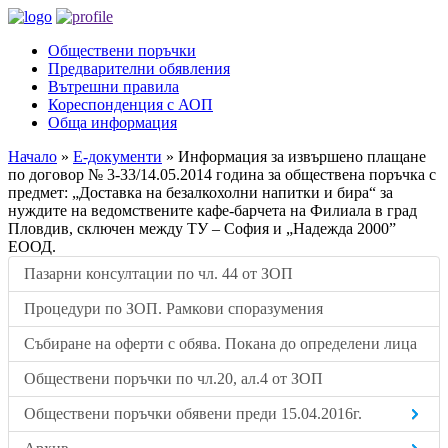
Обществени поръчки
Предварителни обявления
Вътрешни правила
Кореспонденция с АОП
Обща информация
Начало
»
Е-документи
»
Информация за извършено плащане
по договор № 3-33/14.05.2014 година за обществена поръчка с
предмет: „Доставка на безалкохолни напитки и бира“ за
нуждите на ведомствените кафе-барчета на Филиала в град
Пловдив, сключен между ТУ – София и „Надежда 2000”
ЕООД.
Пазарни консултации по чл. 44 от ЗОП
Процедури по ЗОП. Рамкови споразумения
Събиране на оферти с обява. Покана до определени лица
Обществени поръчки по чл.20, ал.4 от ЗОП
Обществени поръчки обявени преди 15.04.2016г.