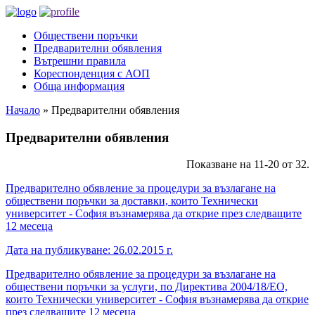
Обществени поръчки
Предварителни обявления
Вътрешни правила
Кореспонденция с АОП
Обща информация
Начало
»
Предварителни обявления
Предварителни обявления
Показване на 11-20 от 32.
Предварително обявление за процедури за възлагане на
обществени поръчки за доставки, които Технически
университет - София възнамерява да открие през следващите
12 месеца
Дата на публикуване: 26.02.2015 г.
Предварително обявление за процедури за възлагане на
обществени поръчки за услуги, по Директива 2004/18/ЕО,
които Технически университет - София възнамерява да открие
през следващите 12 месеца