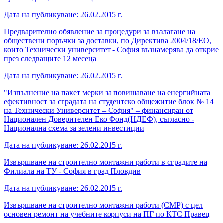
Дата на публикуване: 26.02.2015 г.
Предварително обявление за процедури за възлагане на
обществени поръчки за доставки, по Директива 2004/18/ЕО,
които Технически университет - София възнамерява да открие
през следващите 12 месеца
Дата на публикуване: 26.02.2015 г.
"Изпълнение на пакет мерки за повишаване на енергийната
ефективност за сградата на студентско общежитие блок № 14
на Технически Университет – София" – финансиран от
Национален Доверителен Еко Фонд(НДЕФ), съгласно -
Национална схема за зелени инвестиции
Дата на публикуване: 26.02.2015 г.
Извършване на строително монтажни работи в сградите на
Филиала на ТУ - София в град Пловдив
Дата на публикуване: 26.02.2015 г.
Извършване на строително монтажни работи (СМР) с цел
основен ремонт на учебните корпуси на ПГ по КТС Правец