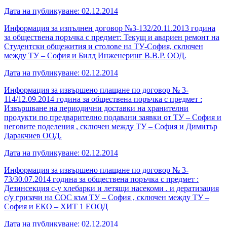
Дата на публикуване: 02.12.2014
Информация за изпълнен договор №3-132/20.11.2013 година
за обществена поръчка с предмет: Текущ и авариен ремонт на
Студентски общежития и столове на ТУ-София, сключен
между ТУ – София и Билд Инженеринг В.В.Р. ООД.
Дата на публикуване: 02.12.2014
Информация за извършено плащане по договор № 3-
114/12.09.2014 година за обществена поръчка с предмет :
Извършване на периодични доставки на хранителни
продукти по предварително подавани заявки от ТУ – София и
неговите поделения , сключен между ТУ – София и Димитър
Даракчиев ООД.
Дата на публикуване: 02.12.2014
Информация за извършено плащане по договор № 3-
73/30.07.2014 година за обществена поръчка с предмет :
Дезинсекция с-у хлебарки и летящи насекоми . и дератизация
с/у гризачи на СОС към ТУ – София , сключен между ТУ –
София и ЕКО – ХИТ 1 ЕООД
Дата на публикуване: 02.12.2014