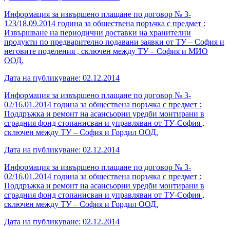
Информация за извършено плащане по договор № 3-
123/18.09.2014 година за обществена поръчка с предмет :
Извършване на периодични доставки на хранителни
продукти по предварително подавани заявки от ТУ – София и
неговите поделения , сключен между ТУ – София и МИО
ООД.
Дата на публикуване: 02.12.2014
Информация за извършено плащане по договор № 3-
02/16.01.2014 година за обществена поръчка с предмет :
Поддръжка и ремонт на асансьорни уредби монтирани в
сградния фонд стопанисван и управляван от ТУ-София ,
сключен между ТУ – София и Гордил ООД.
Дата на публикуване: 02.12.2014
Информация за извършено плащане по договор № 3-
02/16.01.2014 година за обществена поръчка с предмет :
Поддръжка и ремонт на асансьорни уредби монтирани в
сградния фонд стопанисван и управляван от ТУ-София ,
сключен между ТУ – София и Гордил ООД.
Дата на публикуване: 02.12.2014